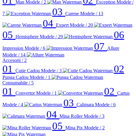
01
02
Man
Modele / 2
Exception
Modele /
03
7
Carene
Modele / 13
04
Expert
Modele / 20
05
06
Hemisphere
Modele / 29
07
Impression
Modele / 6
Allure
Modele / 14
Accesorii
/ 2
01
02
Cutie Cadou
Modele / 3
Punga Cadou
Modele / 1
Consumabile
/ 5
01
02
Convertor
Modele / 1
Cartus
03
Modele / 4
Calimara
Modele / 6
04
Mina Roller
Modele / 3
05
Mina Pix
Modele / 2