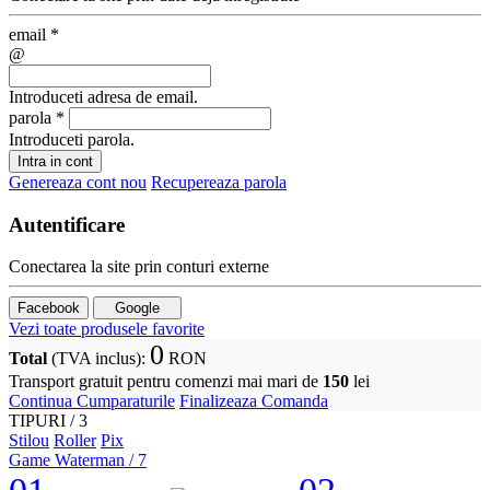
email
*
@
Introduceti adresa de email.
parola
*
Introduceti parola.
Intra in cont
Genereaza cont nou
Recupereaza parola
Autentificare
Conectarea la site prin conturi externe
Facebook
Google
Vezi toate produsele favorite
0
Total
(TVA inclus)
:
RON
Transport gratuit pentru comenzi mai mari de
150
lei
Continua Cumparaturile
Finalizeaza Comanda
TIPURI /
3
Stilou
Roller
Pix
Game Waterman
/ 7