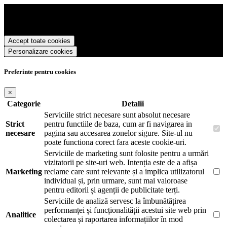
Waterman Romania foloseste cookies pentru a tine minte faptul ca v-
ati logat pe site si pentru a va putea stoca produsele in cosul de
cumparaturi. De asemenea acestea vor colecta statistici anonime,
pentru a va oferi si livra functii avansate si continut personalizat de
Accept toate cookies
marketing.
Personalizare cookies
Pentru a va putea bucura de intreaga experienta ca vizitator
Waterman Romania este necesar sa fiti de acord cu
Politica de
utilizare cookie-uri
.
Preferinte pentru cookies
×
Categorie
Detalii
Serviciile strict necesare sunt absolut necesare
Strict
pentru functiile de baza, cum ar fi navigarea in
necesare
pagina sau accesarea zonelor sigure. Site-ul nu
poate functiona corect fara aceste cookie-uri.
Serviciile de marketing sunt folosite pentru a urmări
vizitatorii pe site-uri web. Intenția este de a afișa
Marketing
reclame care sunt relevante și a implica utilizatorul
individual și, prin urmare, sunt mai valoroase
pentru editorii și agenții de publicitate terți.
Serviciile de analiză servesc la îmbunătățirea
performanței și funcționalității acestui site web prin
Analitice
colectarea și raportarea informațiilor în mod