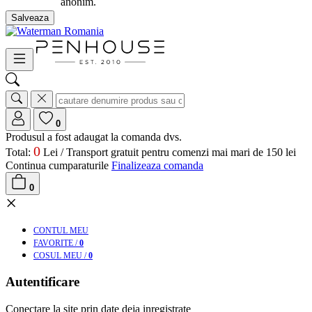
anonim.
Salveaza
0
Produsul a fost adaugat la comanda dvs.
0
Total:
Lei /
Transport gratuit pentru comenzi mai mari de 150 lei
Continua cumparaturile
Finalizeaza comanda
0
×
CONT
UL MEU
FAV
ORITE
/
0
COS
UL MEU
/
0
Autentificare
Conectare la site prin date deja inregistrate